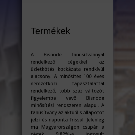
Termékek
A Bisnode tanúsítvánnyal
rendelkező cégekkel az
üzletkötés kockázata rendkívül
alacsony. A minősítés 100 éves
nemzetközi tapasztalattal
rendelkező, több száz változót
figyelembe vevő Bisnode
minősítési rendszeren alapul. A
tanúsítvány az aktuális állapotot
jelzi és naponta frissül. Jelenleg
ma Magyarországon csupán a
cégek 9,82%-a jogosult