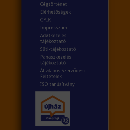
Cégtörténet
Elérhetőségek
GYIK
Impresszum
Adatkezelési
tájékoztató
Süti-tájékoztató
Panaszkezelési
tájékoztató
Általános Szerződési
Feltételek
ISO tanúsítvány