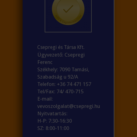
Csepregi és Társa Kft.
Ügyvezető: Csepregi
Ferenc
Székhely: 7090 Tamási,
Szabadság u 92/A
Telefon: +36 74 471 157
Tel/Fax: 74/ 470-715
E-mail:
vevoszolgalat@csepregi.hu
Nyitvatartás:
H-P: 7:30-16:30
SZ: 8:00-11:00