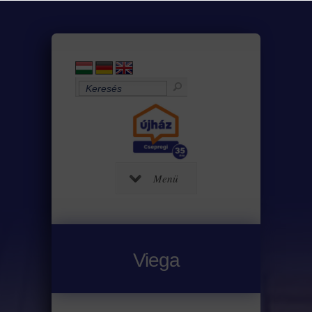
Menü
Viega