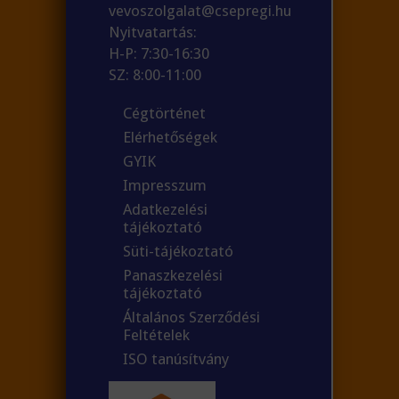
vevoszolgalat@csepregi.hu
Nyitvatartás:
H-P: 7:30-16:30
SZ: 8:00-11:00
Cégtörténet
Elérhetőségek
GYIK
Impresszum
Adatkezelési
tájékoztató
Süti-tájékoztató
Panaszkezelési
tájékoztató
Általános Szerződési
Feltételek
ISO tanúsítvány