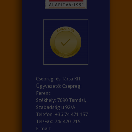
Csepregi és Társa Kft.
Ügyvezető: Csepregi
Ferenc
Székhely: 7090 Tamási,
Szabadság u 92/A
Telefon: +36 74 471 157
Tel/Fax: 74/ 470-715
E-mail: