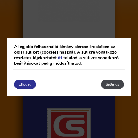
A legjobb felhasználói élmény elérése érdekében az
Ossza meg Ön is
oldal sütiket (cookies) használ. A sütikre vonatkozó
részletes tájékoztatót
itt
találod, a sütikre vonatkozó
beállításokat pedig módosíthatod.
Elfogad
Settings