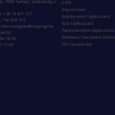
ly: 7090 Tamási, Szabadság u
GYIK
Impresszum
n: +36 74 471 157
Adatkezelési tájékoztató
x: 74/ 470-715
Süti-tájékoztató
: vevoszolgalat@csepregi.hu
Panaszkezelési tájékoztató
tartás:
Általános Szerződési Feltét
:30-16:30
ISO tanúsítvány
0-11:00