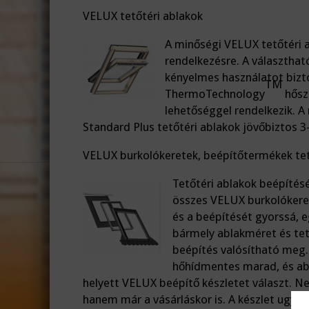
VELUX tetőtéri ablakok
A minőségi VELUX tetőtéri a
rendelkezésre. A választható
kényelmes használatot bizt
TM
ThermoTechnology
hőszi
lehetőséggel rendelkezik. A
Standard Plus tetőtéri ablakok jövőbiztos 
VELUX burkolókeretek, beépítőtermékek tet
Tetőtéri ablakok beépítés
összes VELUX burkolókeret
és a beépítését gyorssá, 
bármely ablakméret és te
beépítés valósítható meg.
hőhídmentes marad, és abl
helyett VELUX beépítő készletet választ. Ne
hanem már a vásárláskor is. A készlet ugyan