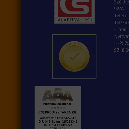
Székhe
92/A
Telefo
Tel/Fa
E-mail
Nyitva
H-P: 7
SZ: 8:0