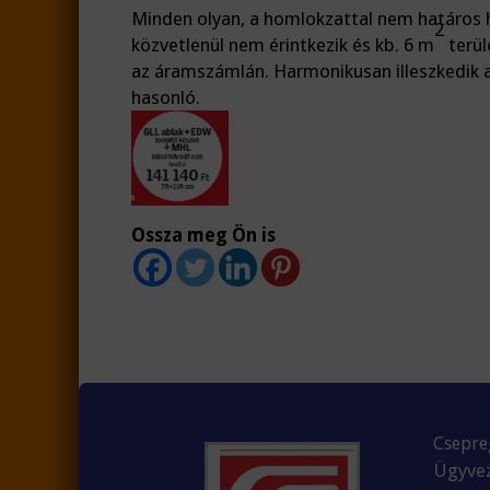
Minden olyan, a homlokzattal nem határos 
2
közvetlenül nem érintkezik és kb. 6 m
terül
az áramszámlán. Harmonikusan illeszkedik a
hasonló.
Ossza meg Ön is
Csepreg
Ügyvez