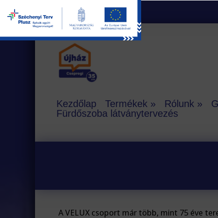
Kezdőlap
Termékek
Rólunk
G
Fürdőszoba látványtervezés
A VELUX csoport már több, mint 75 éve ter