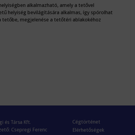
helyiségben alkalmazható, amely a tetővel
etű helyiség bevilágítására alkalmas, így spórolhat
 tetőbe, megjelenése a tetőtéri ablakokéhoz
Cégtörténet
i és Társa Kft.
ető: Csepregi Ferenc
Elérhetőségek