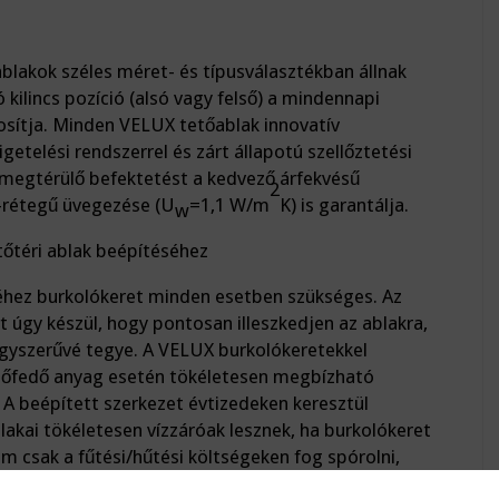
blakok széles méret- és típusválasztékban állnak
 kilincs pozíció (alsó vagy felső) a mindennapi
osítja. Minden VELUX tetőablak innovatív
getelési rendszerrel és zárt állapotú szellőztetési
 megtérülő befektetést a kedvező árfekvésű
2
3-rétegű üvegezése (U
=1,1 W/m
K) is garantálja.
w
őtéri ablak beépítéséhez
éhez burkolókeret minden esetben szükséges. Az
 úgy készül, hogy pontosan illeszkedjen az ablakra,
egyszerűvé tegye. A VELUX burkolókeretekkel
tőfedő anyag esetén tökéletesen megbízható
 A beépített szerkezet évtizedeken keresztül
akai tökéletesen vízzáróak lesznek, ha burkolókeret
m csak a fűtési/hűtési költségeken fog spórolni,
is 4 beépítőterméket tartalmaz, és 5% árelőnnyel