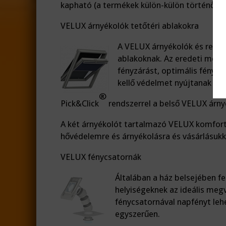
kapható (a termékek külön-külön történő m
VELUX árnyékolók tetőtéri ablakokra
A VELUX árnyékolók és redőny
ablakoknak. Az eredeti mego
fényzárást, optimális fénys
kellő védelmet nyújtanak éjj
®
Pick&Click
rendszerrel a belső VELUX árnyé
A két árnyékolót tartalmazó VELUX komfor
hővédelemre és árnyékolásra és vásárlásukka
VELUX fénycsatornák
Általában a ház belsejében fe
helyiségeknek az ideális meg
fénycsatornával napfényt leh
egyszerűen.