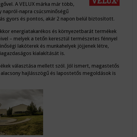
vegővel. A VELUX márka már több,
y napról-napra csúcsminőségű
ás gyors és pontos, akár 2 napon belül biztosított.
nakkor energiatakarékos és környezetbarát termékek
ivel – melyek a tetőn keresztül természetes fénnyel
minőségi lakóterek és munkahelyek jöjjenek létre,
iagazdaságos kialakítását is.
ékek választása mellett szól. Jól ismert, magastetős
t, alacsony hajlásszögű és lapostetős megoldások is