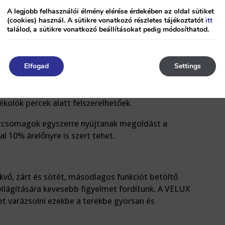
egvásárlásához képest).
A legjobb felhasználói élmény elérése érdekében az oldal sütiket
(cookies) használ. A sütikre vonatkozó részletes tájékoztatót
itt
találod, a sütikre vonatkozó beállításokat pedig módosíthatod.
ök elengedhetetlen kiegészítői a tetőtéri
ldások minden kétséget kizáróan abszolút
Elfogad
Settings
zabályozást, és a meleggel és a rovarokkal szemben
el-nappal.
kolók percek alatt felszerelhetőek.
tcsomagok egyszerre nyújtanak megoldást a
l 10% árelőnyre is szert tehet.
kvő, zárt és sötét, másodlagos funkciót betöltő
világítására kevesebb figyelmet fordítunk. A VELUX
et varázsolni ezekbe a terekbe gyorsan és