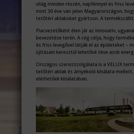
világ minden részén, napfénnyel és friss le
mint 30 éve van jelen Magyarországon, hog
tetőtéri ablakokat gyártson. A termékszállít
Piacvezetőként élen jár az innovatív, ugya
bevezetése terén. A cég célja, hogy terméke
és friss levegővel látják el az épületeket – 
újításain keresztül lehetővé téve azok energ
Országos szervizszolgálata is a VELUX term
tetőtéri ablak és árnyékoló kínálata mellet
elérhetőek kínálatában.