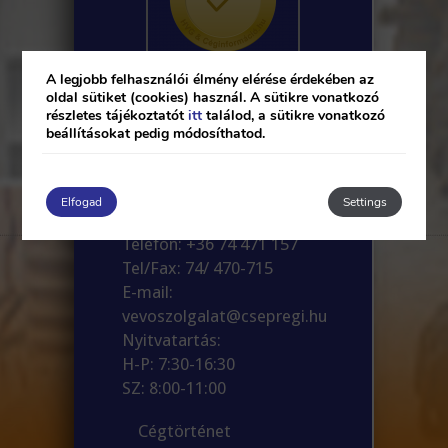
A legjobb felhasználói élmény elérése érdekében az
oldal sütiket (cookies) használ. A sütikre vonatkozó
részletes tájékoztatót
itt
találod, a sütikre vonatkozó
Csepregi és Társa Kft.
beállításokat pedig módosíthatod.
Ügyvezető: Csepregi
Ferenc
Székhely: 7090 Tamási,
Elfogad
Settings
Szabadság u 92/A
Telefon: +36 74 471 157
Tel/Fax: 74/ 470-715
E-mail:
vevoszolgalat@csepregi.hu
Nyitvatartás:
H-P: 7:30-16:30
SZ: 8:00-11:00
Cégtörténet