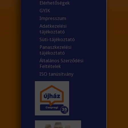
Elérhetőségek
GYIK
Impresszum
Adatkezelési
tájékoztató
Süti-tájékoztató
Panaszkezelési
tájékoztató
Általános Szerződési
Feltételek
ISO tanúsítvány