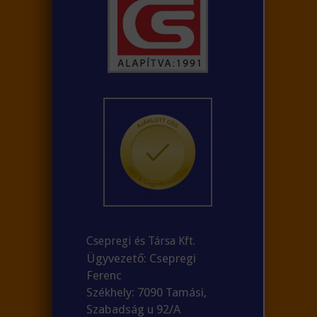
Csepregi és Társa Kft.
Ügyvezető: Csepregi
Ferenc
Székhely: 7090 Tamási,
Szabadság u 92/A