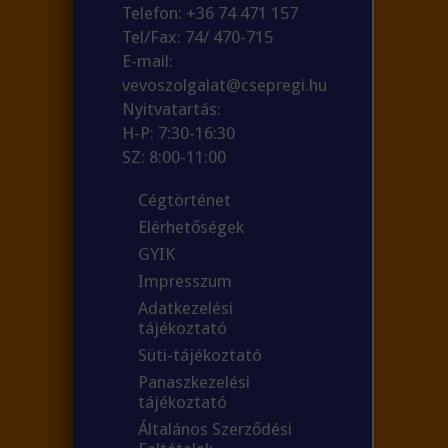
Telefon: +36 74 471 157
Tel/Fax: 74/ 470-715
E-mail:
vevoszolgalat@csepregi.hu
Nyitvatartás:
H-P: 7:30-16:30
SZ: 8:00-11:00
Cégtörténet
Elérhetőségek
GYIK
Impresszum
Adatkezelési
tájékoztató
Süti-tájékoztató
Panaszkezelési
tájékoztató
Általános Szerződési