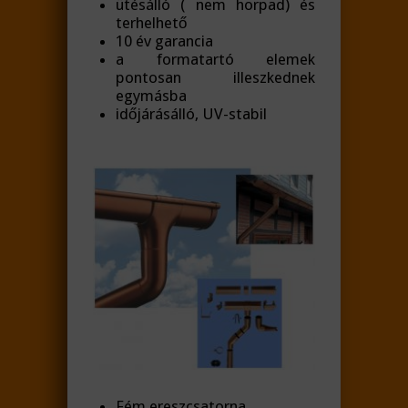
ütésálló ( nem horpad) és
terhelhető
10 év garancia
a formatartó elemek
pontosan illeszkednek
egymásba
időjárásálló, UV-stabil
Fém ereszcsatorna