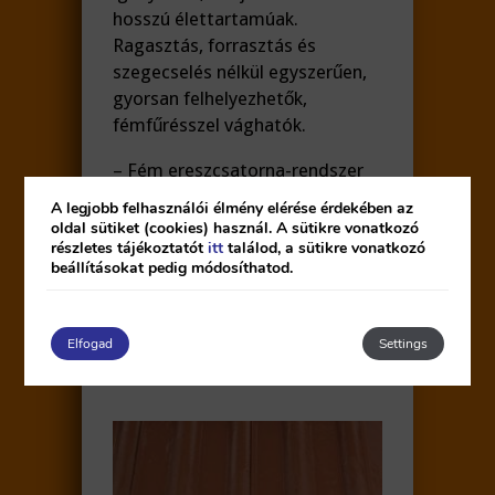
hosszú élettartamúak.
Ragasztás, forrasztás és
szegecselés nélkül egyszerűen,
gyorsan felhelyezhetők,
fémfűrésszel vághatók.
– Fém ereszcsatorna-rendszer
A legjobb felhasználói élmény elérése érdekében az
többrétegű bevonattal ellátott
oldal sütiket (cookies) használ. A sütikre vonatkozó
horganyzott acéllemez, hosszú
részletes tájékoztatót
itt
találod, a sütikre vonatkozó
beállításokat pedig módosíthatod.
élettartalom,
antracit , sötétbarna, vörös,
fehér színben, egyedi
Elfogad
Settings
megoldásokra ad lehetőséget,
magas termékminőség