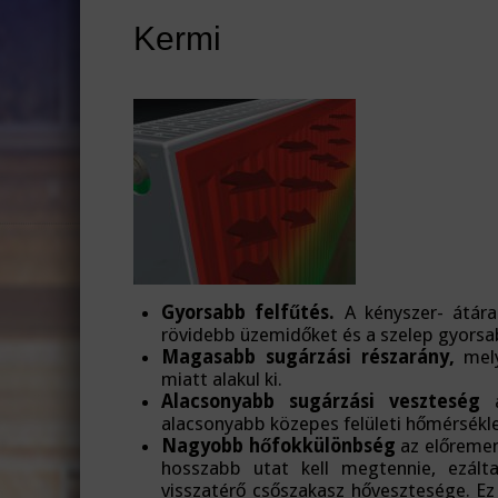
Kermi
Gyorsabb felfűtés.
A kényszer- átára
rövidebb üzemidőket és a szelep gyorsa
Magasabb sugárzási részarány,
mely
miatt alakul ki.
Alacsonyabb sugárzási veszteség
a
alacsonyabb közepes felületi hőmérsék
Nagyobb hőfokkülönbség
az előremenő
hosszabb utat kell megtennie, ezált
visszatérő csőszakasz hővesztesége. E