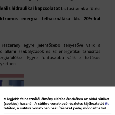
deális hidraulikai kapcsolatot
biztosítanak a fűtési
ektromos energia felhasználása kb. 20%-kal
 részarány egyre jelentősebb tényezővé válik a
ó állami szabályzások és az energetikai tanúsítás
rgiafalókra. Egyre fontosabbá válik a hatásos
lyzetben.
A legjobb felhasználói élmény elérése érdekében az oldal sütiket
(cookies) használ. A sütikre vonatkozó részletes tájékoztatót
itt
találod, a sütikre vonatkozó beállításokat pedig módosíthatod.