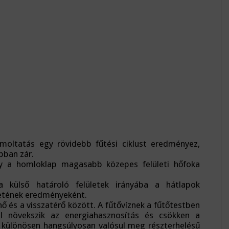
moltatás egy rövidebb fűtési ciklust eredményez,
bban zár.
 a homloklap magasabb közepes felületi hőfoka
 külső határoló felületek irányába a hátlapok
letének eredményeként.
 és a visszatérő között. A fűtővíznek a fűtőtestben
al növekszik az energiahasznosítás és csökken a
z különösen hangsúlyosan valósul meg részterhelésű