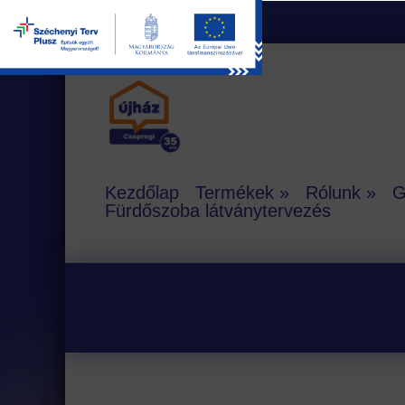
Kezdőlap
Termékek
Rólunk
G
Fürdőszoba látványtervezés