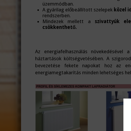
üzemmódban.
A gyárilag előbeállított szelepek
közel i
rendszerben.
Mindezek mellett a
szivattyúk el
csökkenthető.
Az energiafelhasználás növekedésével a
háztartások költségvetésében. A szigorod
bevezetése fekete napokat hoz az ene
energiamegtakarítás minden lehetséges he