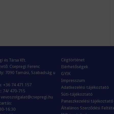
Cégtörténet
i és Társa Kft.
ető: Csepregi Ferenc
Elérhetőségek
ly: 7090 Tamási, Szabadság u
GYIK
Impresszum
n: +36 74 471 157
Adatkezelési tájékoztató
x: 74/ 470-715
Süti-tájékoztató
: vevoszolgalat@csepregi.hu
Panaszkezelési tájékoztató
tartás:
Általános Szerződési Feltét
:30-16:30