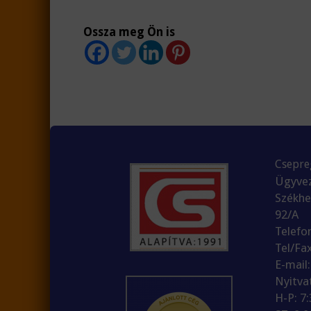
Ossza meg Ön is
Csepreg
Ügyvez
Székhe
92/A
Telefo
Tel/Fa
E-mail
Nyitva
H-P: 7