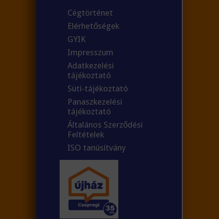
Cégtörténet
Elérhetőségek
GYIK
Impresszum
Adatkezelési
tájékoztató
Süti-tájékoztató
Panaszkezelési
tájékoztató
Általános Szerződési
Feltételek
ISO tanúsítvány