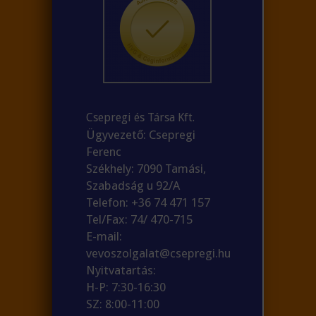
Csepregi és Társa Kft.
Ügyvezető: Csepregi
Ferenc
Székhely: 7090 Tamási,
Szabadság u 92/A
Telefon: +36 74 471 157
Tel/Fax: 74/ 470-715
E-mail:
vevoszolgalat@csepregi.hu
Nyitvatartás:
H-P: 7:30-16:30
SZ: 8:00-11:00