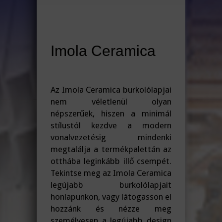
Imola Ceramica
Az Imola Ceramica burkolólapjai
nem véletlenül olyan
népszerűek, hiszen a minimál
stílustól kezdve a modern
vonalvezetésig mindenki
megtalálja a termékpalettán az
otthába leginkább illő csempét.
Tekintse meg az Imola Ceramica
legújabb burkolólapjait
honlapunkon, vagy látogasson el
hozzánk és nézze meg
személyesen a legújabb design