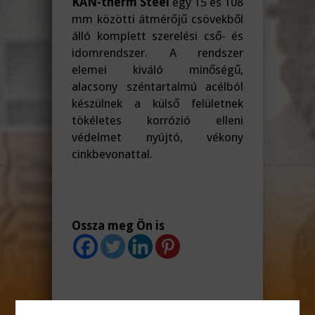
KAN-therm Steel
egy 15 és 108
mm közötti átmérőjű csövekből
álló komplett szerelési cső- és
idomrendszer. A rendszer
elemei kiváló minőségű,
alacsony széntartalmú acélból
készülnek a külső felületnek
tökéletes korrózió elleni
védelmet nyújtó, vékony
cinkbevonattal.
Ossza meg Ön is