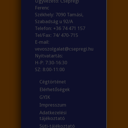
Ügyvezető: Csepregi
Ferenc
Székhely: 7090 Tamási,
Szabadság u 92/A
Telefon: +36 74 471 157
Tel/Fax: 74/ 470-715
E-mail:
vevoszolgalat@csepregi.hu
Nyitvatartás:
H-P: 7:30-16:30
SZ: 8:00-11:00
Cégtörténet
Elérhetőségek
GYIK
Impresszum
Adatkezelési
tájékoztató
Süti-tájékoztató