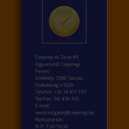
Csepregi és Társa Kft.
Ügyvezető: Csepregi
Ferenc
Székhely: 7090 Tamási,
Szabadság u 92/A
Telefon: +36 74 471 157
Tel/Fax: 74/ 470-715
E-mail:
vevoszolgalat@csepregi.hu
Nyitvatartás:
H-P: 7:30-16:30