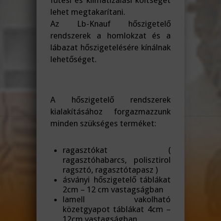
fűtési és klímatizálási költséget
lehet megtakarítani.
Az Lb-Knauf hőszigetelő
rendszerek a homlokzat és a
lábazat hőszigetelésére kínálnak
lehetőséget.
A hőszigetelő rendszerek
kialakításához forgazmazzunk
minden szükséges terméket:
ragasztókat (
ragasztóhabarcs, polisztirol
ragsztó, ragasztótapasz )
ásványi hőszigetelő táblákat
2cm – 12 cm vastagságban
lamell vakolható
közetgyapot táblákat 4cm –
12cm vastagságban