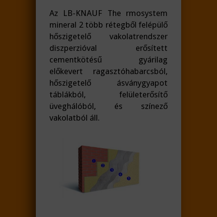
Az LB-KNAUF The rmosystem
mineral 2 több rétegből felépülő
hőszigetelő vakolatrendszer
diszperzióval erősített
cementkötésű gyárilag
előkevert ragasztóhabarcsból,
hőszigetelő ásványgyapot
táblákból, felületerősítő
üveghálóból, és színező
vakolatból áll.