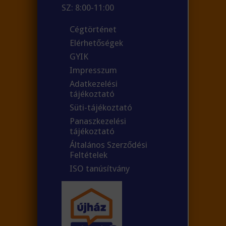
SZ: 8:00-11:00
Cégtörténet
Elérhetőségek
GYIK
Impresszum
Adatkezelési
tájékoztató
Süti-tájékoztató
Panaszkezelési
tájékoztató
Általános Szerződési
Feltételek
ISO tanúsítvány