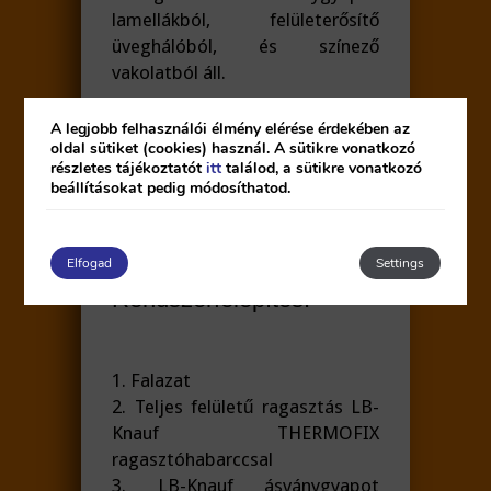
lamellákból, felületerősítő
üveghálóból, és színező
vakolatból áll.
A legjobb felhasználói élmény elérése érdekében az
oldal sütiket (cookies) használ. A sütikre vonatkozó
részletes tájékoztatót
itt
találod, a sütikre vonatkozó
beállításokat pedig módosíthatod.
Elfogad
Settings
Rendszerfelépítés:
1. Falazat
2. Teljes felületű ragasztás LB-
Knauf THERMOFIX
ragasztóhabarccsal
3. LB-Knauf ásványgyapot