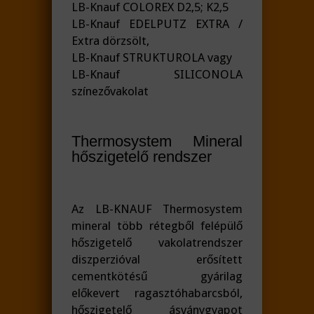
LB-Knauf COLOREX D2,5; K2,5
LB-Knauf EDELPUTZ EXTRA /
Extra dörzsölt,
LB-Knauf STRUKTUROLA vagy
LB-Knauf SILICONOLA
színezővakolat
Thermosystem Mineral
hőszigetelő rendszer
Az LB-KNAUF Thermosystem
mineral több rétegből felépülő
hőszigetelő vakolatrendszer
diszperzióval erősített
cementkötésű gyárilag
előkevert ragasztóhabarcsból,
hőszigetelő ásványgyapot