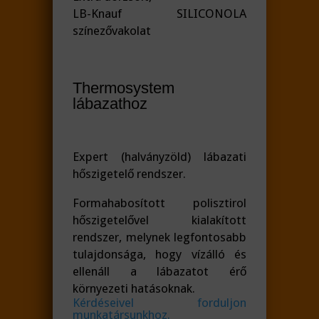
LB-Knauf SILICONOLA
színezővakolat
Thermosystem
lábazathoz
Expert (halványzöld) lábazati
hőszigetelő rendszer.
Formahabosított polisztirol
hőszigetelővel kialakított
rendszer, melynek legfontosabb
tulajdonsága, hogy vízálló és
ellenáll a lábazatot érő
környezeti hatásoknak.
Kérdéseivel forduljon
munkatársunkhoz.