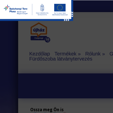
Kezdőlap
Termékek
Rólunk
G
Fürdőszoba látványtervezés
Ossza meg Ön is