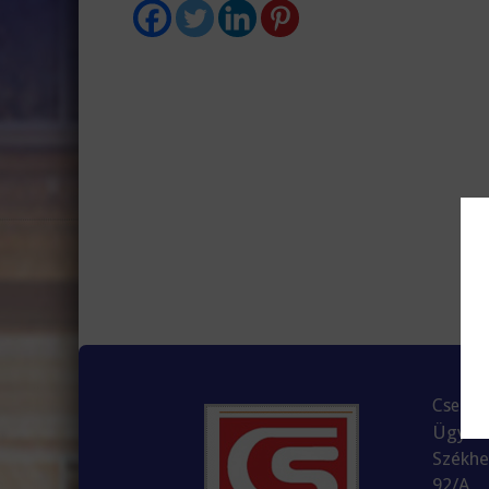
Csepreg
Ügyvez
Székhe
92/A