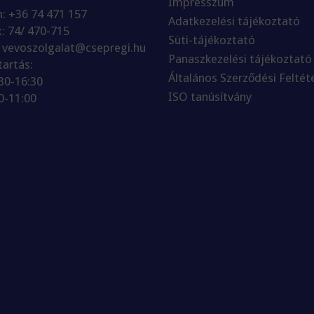
Impresszum
n: +36 74 471 157
Adatkezelési tájékoztató
x: 74/ 470-715
Süti-tájékoztató
: vevoszolgalat@csepregi.hu
Panaszkezelési tájékoztató
tartás:
Általános Szerződési Feltét
:30-16:30
ISO tanúsítvány
0-11:00