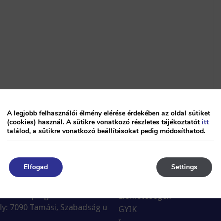
A legjobb felhasználói élmény elérése érdekében az oldal sütiket
(cookies) használ. A sütikre vonatkozó részletes tájékoztatót
itt
találod, a sütikre vonatkozó beállításokat pedig módosíthatod.
Elfogad
Settings
Cégtörténet
i és Társa Kft.
ető: Csepregi Ferenc
Elérhetőségek
ly: 7090 Tamási, Szabadság u
GYIK