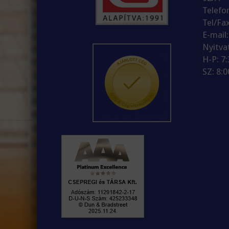
Telefo
Tel/Fa
E-mail
Nyitva
H-P: 7
SZ: 8:0