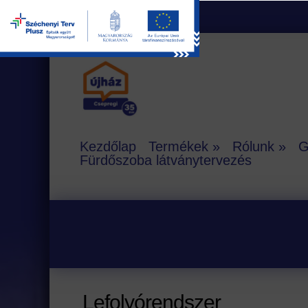
Kezdőlap
Termékek
Rólunk
G
Fürdőszoba látványtervezés
Lefolyórendszer