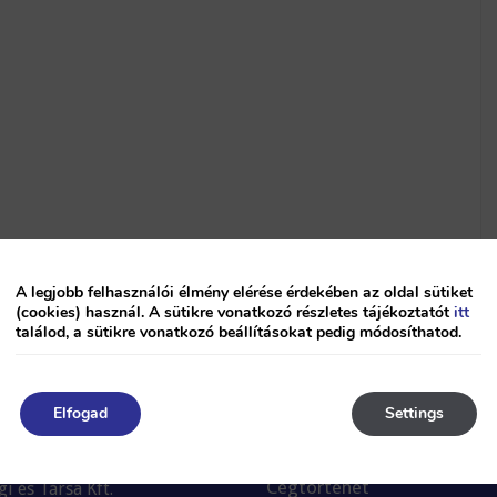
A legjobb felhasználói élmény elérése érdekében az oldal sütiket
(cookies) használ. A sütikre vonatkozó részletes tájékoztatót
itt
találod, a sütikre vonatkozó beállításokat pedig módosíthatod.
Elfogad
Settings
Cégtörténet
i és Társa Kft.