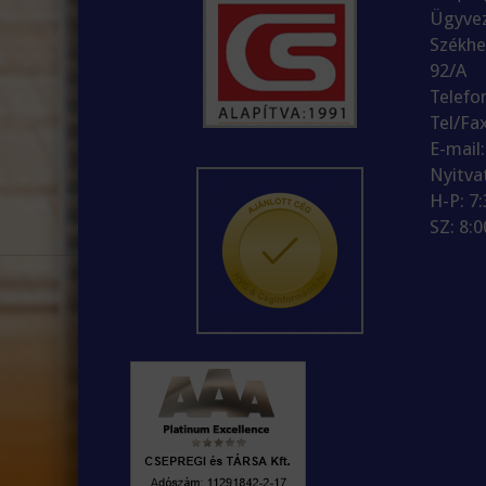
Ügyvez
Székhe
92/A
Telefo
Tel/Fa
E-mail
Nyitva
H-P: 7
SZ: 8:0