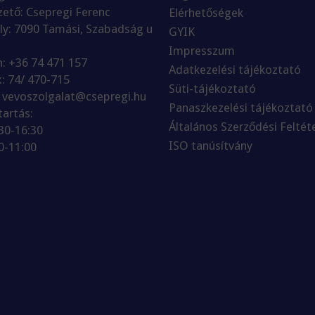
ető: Csepregi Ferenc
Elérhetőségek
ly: 7090 Tamási, Szabadság u
GYIK
Impresszum
n: +36 74 471 157
Adatkezelési tájékoztató
x: 74/ 470-715
Süti-tájékoztató
: vevoszolgalat@csepregi.hu
Panaszkezelési tájékoztató
tartás:
Általános Szerződési Feltét
:30-16:30
ISO tanúsítvány
0-11:00