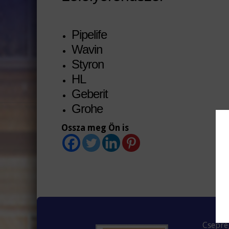
Pipelife
Wavin
Styron
HL
Geberit
Grohe
Ossza meg Ön is
Csepreg