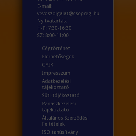
E-mail:
vevoszolgalat@csepregi.hu
Nyitvatartás:
H-P: 7:30-16:30
SZ: 8:00-11:00
Cégtörténet
Elérhetőségek
GYIK
Impresszum
Adatkezelési
tájékoztató
Süti-tájékoztató
Panaszkezelési
tájékoztató
Általános Szerződési
Feltételek
ISO tanúsítvány