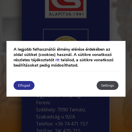
A legjobb felhasználói élmény elérése érdekében az
oldal sütiket (cookies) használ. A sütikre vonatkozó
részletes tájékoztatót
itt
találod, a sütikre vonatkozó
beállításokat pedig módosíthatod.
Elfogad
Settings
Csepregi és Társa Kft.
Ügyvezető: Csepregi
Ferenc
Székhely: 7090 Tamási,
Szabadság u 92/A
Telefon: +36 74 471 157
Tel/Fax: 74/ 470-715