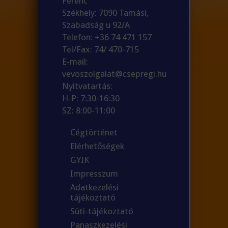
Ferenc
Székhely: 7090 Tamási,
Szabadság u 92/A
Telefon: +36 74 471 157
Tel/Fax: 74/ 470-715
E-mail:
vevoszolgalat@csepregi.hu
Nyitvatartás:
H-P: 7:30-16:30
SZ: 8:00-11:00
Cégtörténet
Elérhetőségek
GYIK
Impresszum
Adatkezelési
tájékoztató
Süti-tájékoztató
Panaszkezelési