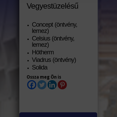
Vegyestüzelésű
Concept (öntvény,
lemez)
Celsius (öntvény,
lemez)
Hötherm
Viadrus (öntvény)
Solida
Ossza meg Ön is